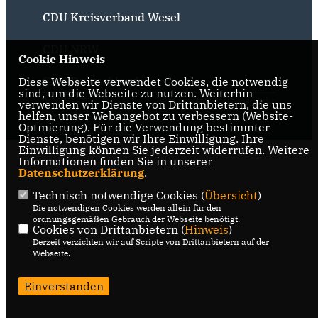
CDU Kreisverband Wesel
CDU NRW
Cookie Hinweis
CDU Deutschlands
Diese Webseite verwendet Cookies, die notwendig
sind, um die Webseite zu nutzen. Weiterhin
@2026 CDU
Realisation: Sharkness Media
verwenden wir Dienste von Drittanbietern, die uns
helfen, unser Webangebot zu verbessern (Website-
Gemeindeverband Sonsbeck
GmbH & Co. KG
Optmierung). Für die Verwendung bestimmter
Alle Rechte vorbehalten.
Dienste, benötigen wir Ihre Einwilligung. Ihre
Einwilligung können Sie jederzeit widerrufen. Weitere
Informationen finden Sie in unserer
Datenschutzerklärung
.
Technisch notwendige Cookies (
Übersicht
)
Die notwendigen Cookies werden allein für den
ordnungsgemäßen Gebrauch der Webseite benötigt.
Cookies von Drittanbietern (
Hinweis
)
Derzeit verzichten wir auf Scripte von Drittanbietern auf der
Webseite.
Einverstanden